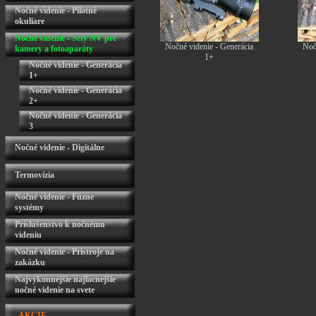
Nočné videnie - Pilotné
okuliare
Nočné videnie - Sety NV pre
Nočné videnie - Generácia
Noč
kamery a fotoaparáty
1+
Nočné videnie - Generácia
1+
Nočné videnie - Generácia
2+
Nočné videnie - Generácia
3
Nočné videnie - Digitálne
Termovízia
Nočné videnie - Fúzne
systémy
Príslušenstvo k nočnému
videniu
Nočné videnie - Prístroje na
zakázku
Najvýkonnejšie najlacnejšie
nočné videnie na svete
AKCIE