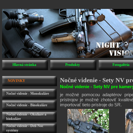
Hlavná stránka
Produkty
Fotogaléria
Nočné videnie - Sety NV p
NOVINKY
Nočné videnie - Sety NV pre kamery
Nočné videnie - Monokuláre
je možné pomocou adaptérov pripe
prístrojov je možné zhotoviť kvalit
importovať tieto prístroje do SR.
Nočné videnie - Binokuláre
Nočné videnie - Okuliare a
biokuláre
Nočné videnie - Deň Noc
systémy