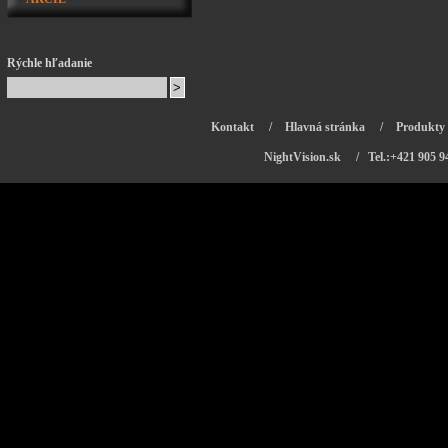
Rýchle hľadanie
Kontakt
/
Hlavná stránka
/
Produkty
NightVision.sk
/ Tel.:+421 905 9