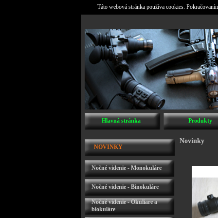
Táto webová stránka používa cookies. Pokračovaním 
Hlavná stránka
Produkty
Novinky
NOVINKY
Nočné videnie - Monokuláre
Nočné videnie - Binokuláre
Nočné videnie - Okuliare a
biokuláre