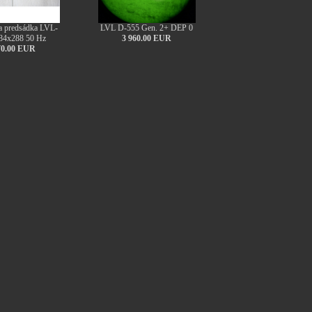
a predsádka LVL-
LVL D-555 Gen. 2+ DEP 0
84x288 50 Hz
3 960.00 EUR
70.00 EUR