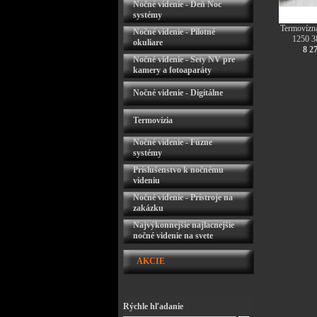
Nočné videnie - Deň Noc
systémy
Termovízn
Nočné videnie - Pilotné
1250 3
okuliare
8 2
Nočné videnie - Sety NV pre
kamery a fotoaparáty
Nočné videnie - Digitálne
Termovízia
Nočné videnie - Fúzne
systémy
Príslušenstvo k nočnému
videniu
Nočné videnie - Prístroje na
zakázku
Najvýkonnejšie najlacnejšie
nočné videnie na svete
AKCIE
Rýchle hľadanie