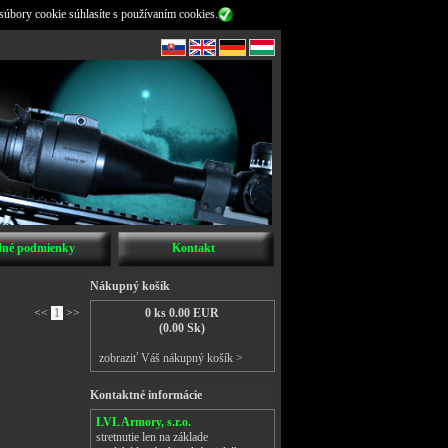
súbory cookie súhlasíte s používaním cookies.
né podmienky
Kontakt
Nákupný košík
<<
1
>>
0 ks 0.00 EUR
(0.00 Sk)
zobraziť Váš nákupný košík >
Kontaktné informácie
LVL Armory, s.r.o.
stretnutie len na základe