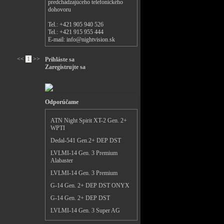
predchádzajúceho telefonického
dohovoru
Tel.: +421 905 940 526
Tel.: +421 915 955 444
E-mail:
info@nightvision.sk
<<
1
>>
Prihláste sa
Zaregistrujte sa
Odporúčame
ATN Night Spirit XT-2 Gen. 2+
WPTI
Dedal-541 Gen.2+ DEP DST
LVLMI-14 Gen. 3 Premium
Alabaster
LVLMI-14 Gen. 3 Premium
G-14 Gen. 2+ DEP DST ONYX
G-14 Gen. 2+ DEP DST
LVLMI-14 Gen. 3 Super AG