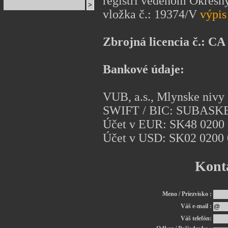
registri vedenom Okresný
vložka č.: 19374/V
výpis
Zbrojná licencia č.: CA
Bankové údaje:
VUB, a.s., Mlynske nivy 
SWIFT / BIC: SUBASK
Účet v EUR: SK48 0200 
Účet v USD: SK02 0200 
Kont
Meno / Priezvisko :
Váš e-mail :
Váš telefón: