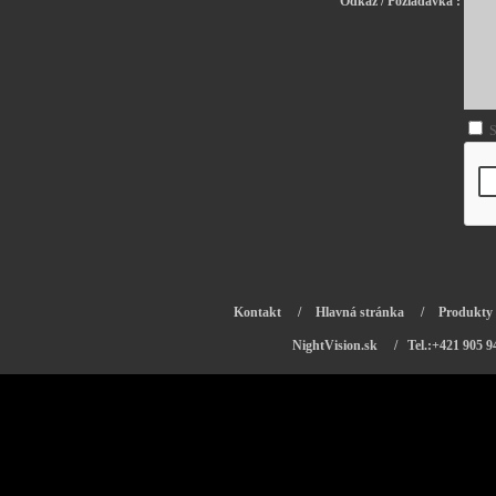
Odkaz / Požiadavka :
S
Kontakt
/
Hlavná stránka
/
Produkty
NightVision.sk
/ Tel.:+421 905 9