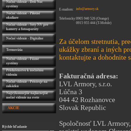
Nočné videnie - Deň Noc
systémy
info@armory.sk
E-mailom:
Nočné videnie - Pilotné
okuliare
Telefonicky:
0905 940 526 (Orange)
0915 955 444 (T-Mobile)
Nočné videnie - Sety NV pre
kamery a fotoaparáty
Nočné videnie - Digitálne
Za účelom stretnutia, pr
ukážky zbraní a iných pr
Termovízia
kontaktujte a dohodnite si
Nočné videnie - Fúzne
systémy
Príslušenstvo k nočnému
Fakturačná adresa:
videniu
Nočné videnie - Prístroje na
LVL Armory, s.r.o.
zakázku
Lúčna 3
Najvýkonnejšie najlacnejšie
nočné videnie na svete
044 42 Rozhanovce
Slovak Republic
AKCIE
Spoločnosť LVL Armory, 
Rýchle hľadanie