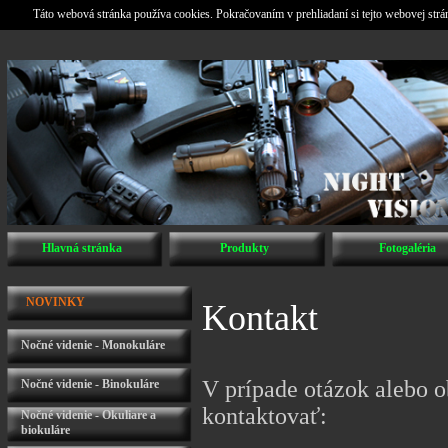
Táto webová stránka používa cookies. Pokračovaním v prehliadaní si tejto webovej str
Hlavná stránka
Produkty
Fotogaléria
NOVINKY
Kontakt
Nočné videnie - Monokuláre
V prípade otázok alebo 
Nočné videnie - Binokuláre
kontaktovať:
Nočné videnie - Okuliare a
biokuláre