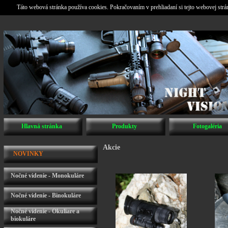
Táto webová stránka používa cookies. Pokračovaním v prehliadaní si tejto webovej str
Hlavná stránka
Produkty
Fotogaléria
Akcie
NOVINKY
Nočné videnie - Monokuláre
Nočné videnie - Binokuláre
Nočné videnie - Okuliare a
biokuláre