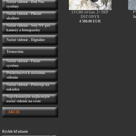
Nočné videnie - Deň Noc
systémy
LVLMI-14 Gen. 2+ DEP
P
Nočné videnie - Pilotné
DST ONYX
I
okuliare
4 500.00 EUR
Nočné videnie - Sety NV pre
kamery a fotoaparáty
Nočné videnie - Digitálne
Termovízia
Nočné videnie - Fúzne
systémy
Príslušenstvo k nočnému
videniu
Nočné videnie - Prístroje na
zakázku
Najvýkonnejšie najlacnejšie
nočné videnie na svete
AKCIE
Rýchle hľadanie