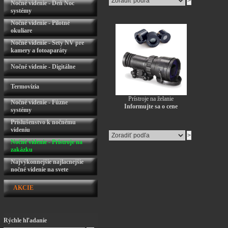
Nočné videnie - Deň Noc
systémy
Nočné videnie - Pilotné
okuliare
Nočné videnie - Sety NV pre
kamery a fotoaparáty
Nočné videnie - Digitálne
Termovízia
Prístroje na želanie
Nočné videnie - Fúzne
Informujte sa o cene
systémy
Príslušenstvo k nočnému
videniu
Nočné videnie - Prístroje na
zakázku
Najvýkonnejšie najlacnejšie
nočné videnie na svete
AKCIE
Rýchle hľadanie