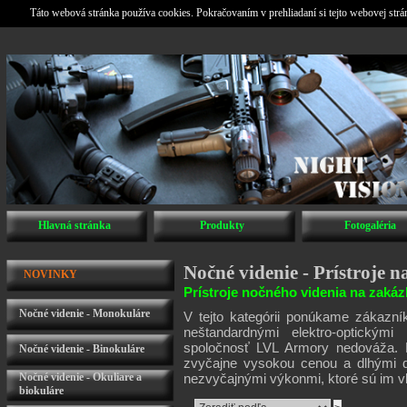
Táto webová stránka používa cookies. Pokračovaním v prehliadaní si tejto webovej str
Hlavná stránka
Produkty
Fotogaléria
Nočné videnie - Prístroje 
NOVINKY
Prístroje nočného videnia na zakáz
Nočné videnie - Monokuláre
V tejto kategórii ponúkame zákazní
neštandardnými elektro-optickými
spoločnosť LVL Armory nedováža. P
Nočné videnie - Binokuláre
zvyčajne vysokou cenou a dlhými d
Nočné videnie - Okuliare a
nezvyčajnými výkonmi, ktoré sú im vl
biokuláre