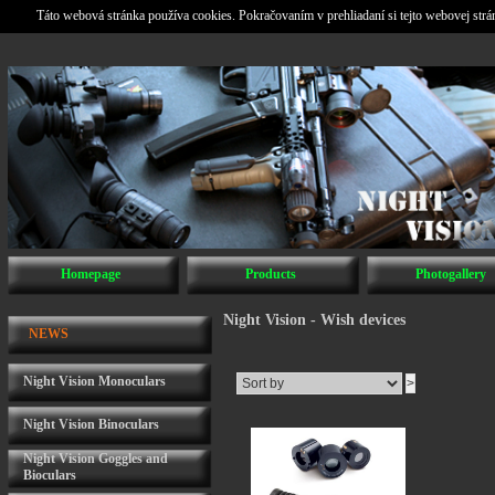
Táto webová stránka používa cookies. Pokračovaním v prehliadaní si tejto webovej str
Homepage
Products
Photogallery
Night Vision - Wish devices
NEWS
Night Vision Monoculars
Night Vision Binoculars
Night Vision Goggles and
Bioculars