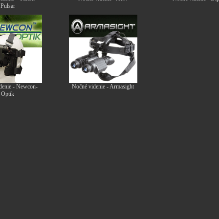
Pulsar
denie - Newcon-
Nočné videnie - Armasight
Optik