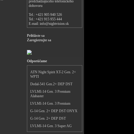
predchádzajúceho telefonického
dohovoru
Tel.: +421 905 940 526
Tel.: +421 915 955 444
E-mail:
info@nightvision.sk
Prihláste sa
Zaregistrujte sa
Odporúčame
ATN Night Spirit XT-2 Gen. 2+
WPTI
Dedal-541 Gen.2+ DEP DST
LVLMI-14 Gen. 3 Premium
Alabaster
LVLMI-14 Gen. 3 Premium
G-14 Gen. 2+ DEP DST ONYX
G-14 Gen. 2+ DEP DST
LVLMI-14 Gen. 3 Super AG