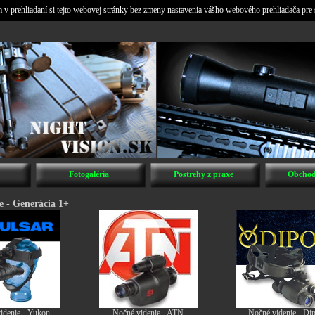
v prehliadaní si tejto webovej stránky bez zmeny nastavenia vášho webového prehliadača pre 
Fotogaléria
Postrehy z praxe
Obchod
e - Generácia 1+
idenie - Yukon
Nočné videnie - ATN
Nočné videnie - Dip