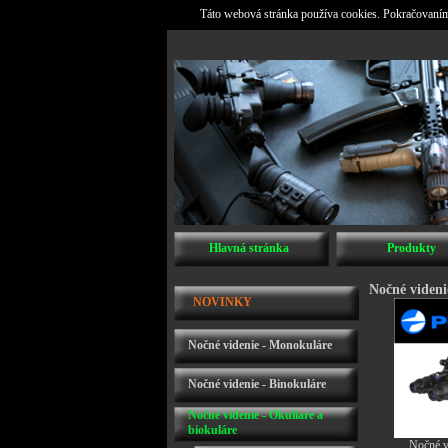
Táto webová stránka používa cookies. Pokračovaním 
Hlavná stránka
Produkty
Nočné videni
NOVINKY
Nočné videnie - Monokuláre
Nočné videnie - Binokuláre
Nočné videnie - Okuliare a
biokuláre
Nočné v