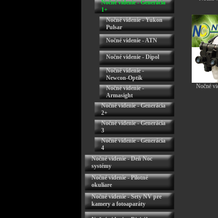
Nočné videnie - Generácia
1+
Nočné videnie - Yukon
Pulsar
Nočné videnie - ATN
Nočné videnie - Dipol
Nočné videnie -
Newcon-Optik
Nočné vi
Nočné videnie -
Armasight
Nočné videnie - Generácia
2+
Nočné videnie - Generácia
3
Nočné videnie - Generácia
4
Nočné videnie - Deň Noc
systémy
Nočné videnie - Pilotné
okuliare
Nočné videnie - Sety NV pre
kamery a fotoaparáty